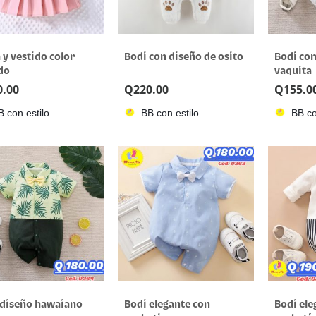
 y vestido color
Bodi con diseño de osito
Bodi con
do
vaquita
0.00
Q
220.00
Q
155.0
B con estilo
BB con estilo
BB co
 diseño hawaiano
Bodi elegante con
Bodi ele