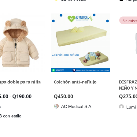
Sin exist
pa doble para niña
Colchón anti-reflujo
DISFRA
NIÑO Y 
AÑOS
5.00
-
Q
190.00
Q
450.00
Q
275.0
AC Medical S.A.
rs
Lumi 
B con estilo