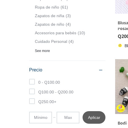
Ropa de niño
61
Zapatos de niña
3
Blusa
Zapatos de niño
4
rosa
Accesorios para bebés
10
Q
20
Cuidado Personal
4
B
See more
Precio
0 -
Q
100.00
Q
100.00
-
Q
200.00
Q
250.00
+
Aplicar
Bodi