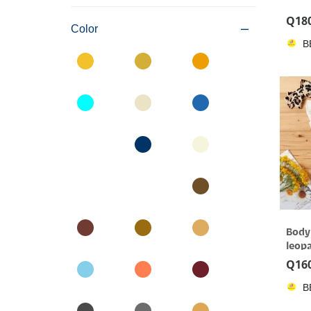
Q
18
Color
B
Body
leop
Q
16
B