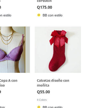
n
corbatín
0
Q
175.00
n estilo
BB con estilo
Copa A con
Calcetas diseño con
iso
moñita
9
Q
55.00
4 Colors
ton
BB con estilo