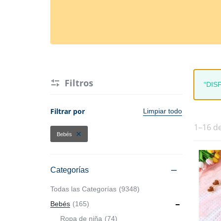
Hogar y Cocina
Alimentos
Moda
Belleza
Tecnología
Electrónicos y Accesorios
Ver más categorías
Filtros
“DIS
Hogar y Cocina
Filtrar por
Limpiar todo
Moda
1–16 d
Bebés
Tecnología
Categorías
Ver más categorías
Todas las Categorías
9348
Bebés
165
Ropa de niña
74