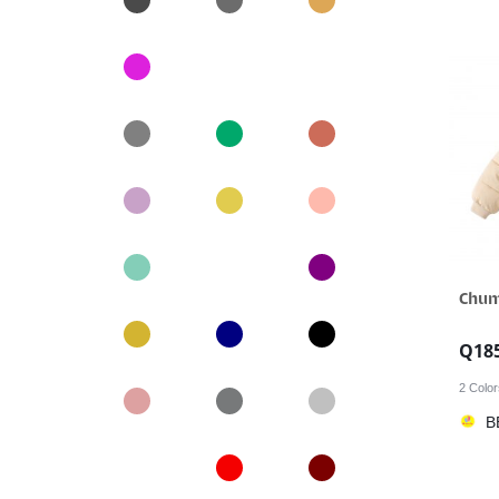
Chum
Q
18
2 Colo
B