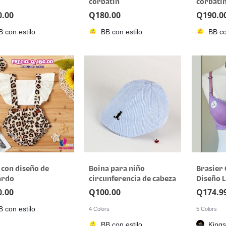
corbatin
corbatí
0.00
Q
180.00
Q
190.0
B con estilo
BB con estilo
BB co
 con diseño de
Boina para niño
Brasier 
ardo
circunferencia de cabeza
Diseño L
50 cm
0.00
Q
100.00
Q
174.9
B con estilo
4 Colors
5 Colors
BB con estilo
Kings