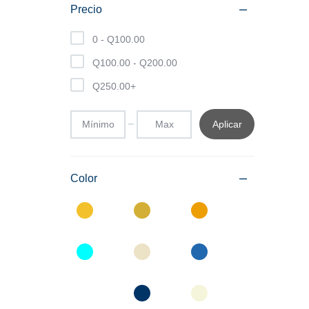
Precio
0 -
Q
100.00
Q
100.00
-
Q
200.00
Q
250.00
+
Aplicar
Color