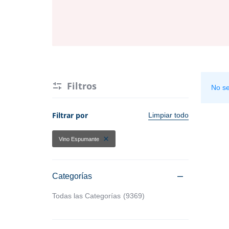
Hogar y Cocina
Alimentos
Moda
Belleza
Tecnología
Electrónicos y Accesorios
Ver más categorías
Filtros
No se
Hogar y Cocina
Filtrar por
Limpiar todo
Moda
Vino Espumante
Tecnología
Categorías
Ver más categorías
Todas las Categorías
9369