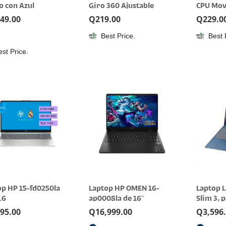
o con Azul
Giro 360 Ajustable
CPU Movi
elevado
549.00
Q
219.00
Q
229.0
Best Price.
Best 
est Price.
op HP 15-fd0250la
Laptop HP OMEN 16-
Laptop 
.6
ap0008la de 16″
Slim 3, p
FHD, AM
995.00
Q
16,999.00
Q
3,596
8GB RAM