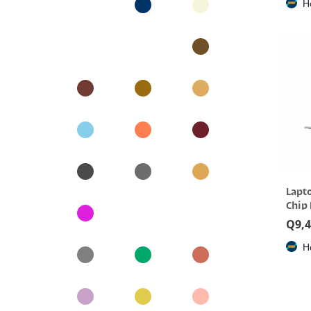
H
Lapt
Chip
Q
9,
H