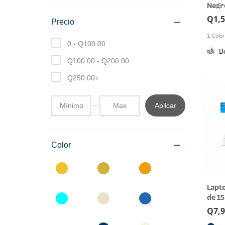
Negr
Q
1,
Precio
1 Color
0 -
Q
100.00
B
Q
100.00
-
Q
200.00
Q
250.00
+
Aplicar
Color
Lapt
de 15
Q
7,