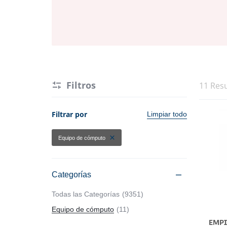
Hogar y Cocina
Alimentos
Moda
Belleza
Tecnología
Electrónicos y Accesorios
Ver más categorías
Filtros
11 Res
Hogar y Cocina
Filtrar por
Limpiar todo
Moda
Equipo de cómputo
Tecnología
Categorías
Ver más categorías
Todas las Categorías
9351
Equipo de cómputo
11
EMPI