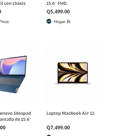
l con chasis
15.6″ FHD.
r
0
Q
5,499.00
Price.
Hogar Bi
Lenovo Ideapad
Laptop MacBook Air 13
antalla de 15.6″
D Ryzen 3 7320U,
.00
Q
7,499.00
, 512 SSD