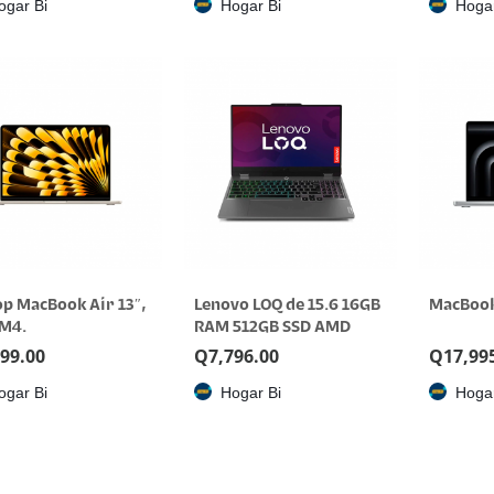
ogar Bi
Hogar Bi
Hogar
op MacBook Air 13″,
Lenovo LOQ de 15.6 16GB
MacBook
 M4.
RAM 512GB SSD AMD
Ryzen 5
499.00
Q
7,796.00
Q
17,99
ogar Bi
Hogar Bi
Hogar