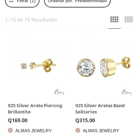
Filtrar
(1)
Ordenar por:
Predeterminado
1–16 de 75 Resultados
925 Silver Arete Piercing
925 Silver Aretes Bezel
Brillantito
Solitarios
Q
169.00
Q
315.00
ALMAS JEWELRY
ALMAS JEWELRY