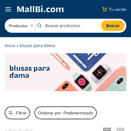
Tu carrito
Buscar
Inicio
»
blusas para dama
blusas para
dama
Filtrar
Ordenar por:
Predeterminado
4 Resultados