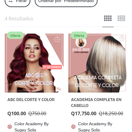
Filtrar
Ordenar por:
Predeterminado
4 Resultados
Oferta
Oferta
ABC DEL CORTE Y COLOR
ACADEMIA COMPLETA EN
CABELLO
Q
100.00
Q
750.00
Q
17,750.00
Q
18,250.00
Color Academy By
Color Academy By
Sugey Solis
Sugey Solis