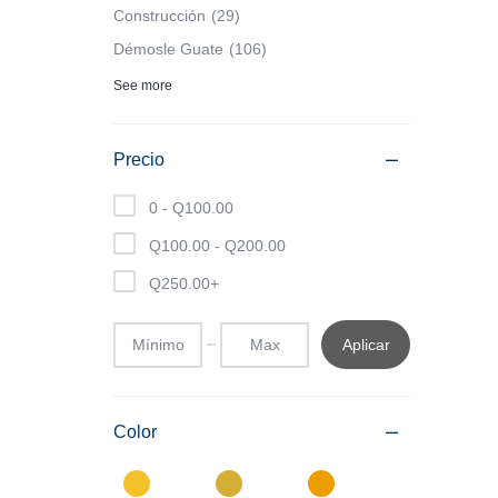
Construcción
29
Démosle Guate
106
See more
Precio
0 -
Q
100.00
Q
100.00
-
Q
200.00
Q
250.00
+
Aplicar
Color