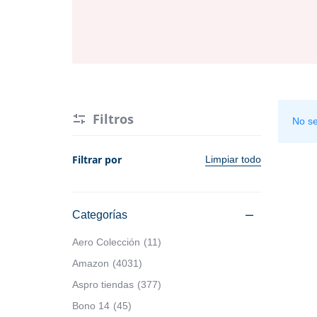
Hogar y Cocina
Alimentos
Moda
Belleza
Tecnología
Electrónicos y Accesorios
Ver más categorías
Filtros
No se
Hogar y Cocina
Filtrar por
Limpiar todo
Moda
Tecnología
Categorías
Aero Colección
11
Ver más categorías
Amazon
4031
Aspro tiendas
377
Bono 14
45