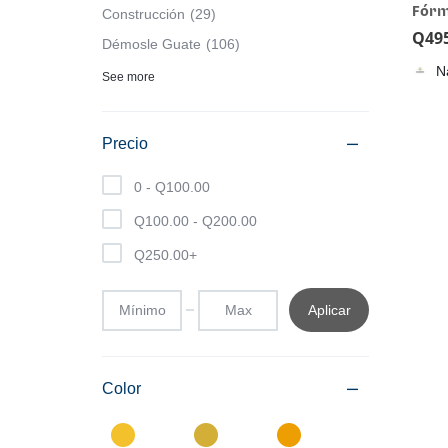
Fórm
Construcción
29
artic
Q
49
Démosle Guate
106
equi
N
con 
See more
cúrc
Nova
hial
Precio
0 -
Q
100.00
Q
100.00
-
Q
200.00
Q
250.00
+
Aplicar
Color