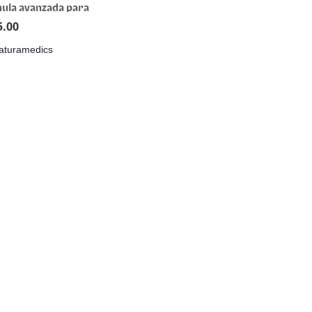
ula avanzada para
ulaciones, piel y
5.00
librio inflamatorio
aturamedics
colágeno Peptan® +
uma micelar
Sol® + ácido
urónico