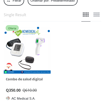
Filtrar
Ordenar por:
Predeterminado
Single Result
Oferta
Combo de salud digital
Q
350.00
Q
610.00
AC Medical S.A.