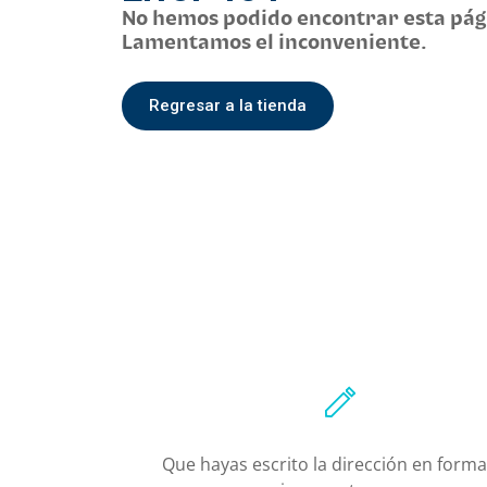
Belleza
No hemos podido encontrar esta pág
Lamentamos el inconveniente.
Electrónicos y Accesorios
Regresar a la tienda
Hogar y Cocina
Moda
Tecnología
Ver más categorías
Que hayas escrito la dirección en form