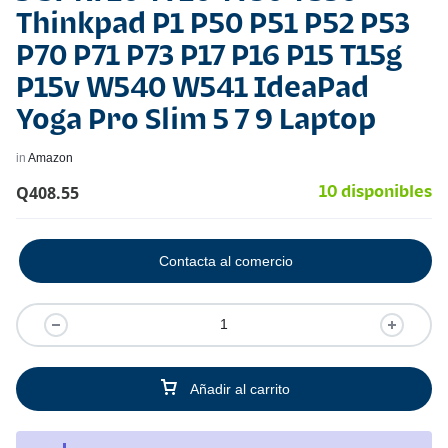
Thinkpad P1 P50 P51 P52 P53
P70 P71 P73 P17 P16 P15 T15g
P15v W540 W541 IdeaPad
Yoga Pro Slim 5 7 9 Laptop
in
Amazon
Q
408.55
10 disponibles
Contacta al comercio
Añadir al carrito