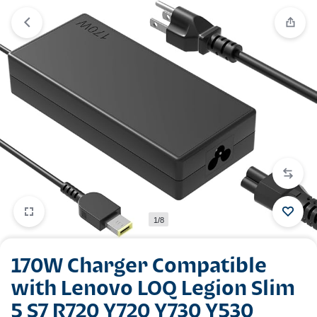
1/8
170W Charger Compatible
with Lenovo LOQ Legion Slim
5 S7 R720 Y720 Y730 Y530