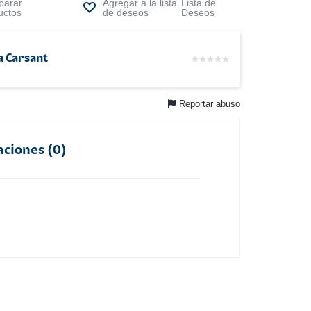
arar
Lista de
uctos
Deseos
a Carsant
Reportar abuso
aciones (0)