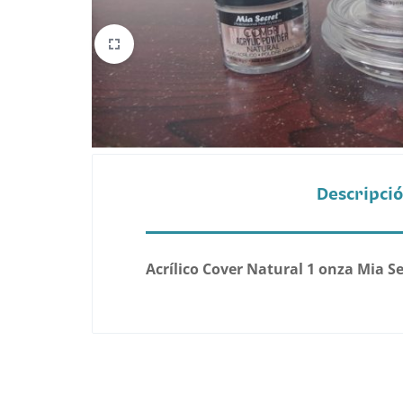
Belleza
Electrónicos y Accesorios
Hogar y Cocina
Moda
Descripci
Tecnología
Ver más categorías
Acrílico Cover Natural 1 onza Mia S