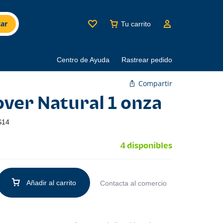
ar
Tu carrito
Centro de Ayuda
Rastrear pedido
Compartir
over Natural 1 onza
S14
4 disponibles
Añadir al carrito
Contacta al comercio