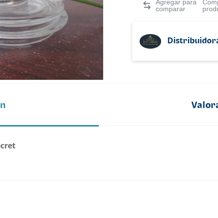
Comp
prod
Distribuidor
ón
Valor
ecret