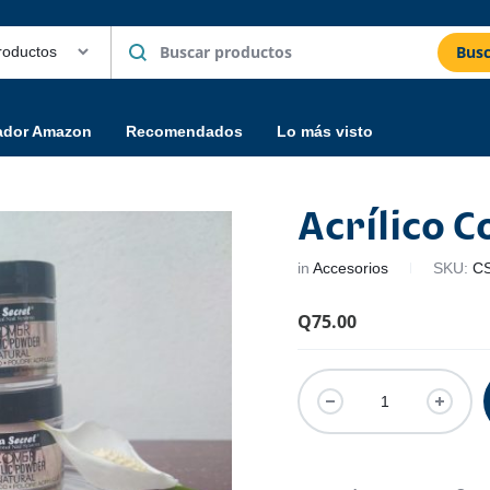
Busc
ador Amazon
Recomendados
Lo más visto
Acrílico C
in
Accesorios
SKU:
C
Q
75.00