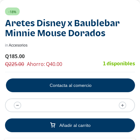
-18%
Aretes Disney x Baublebar
Minnie Mouse Dorados
in
Accesorios
Q
185.00
Q
225.00
Ahorro:
Q
40.00
1 disponibles
Contacta al comercio
Añadir al carrito