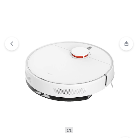
Ver lista de deseos
“🧺 SA8™ Premium Detergente en
Polvo Concentrado – 3 kg” has been added to your wishlist
1/1