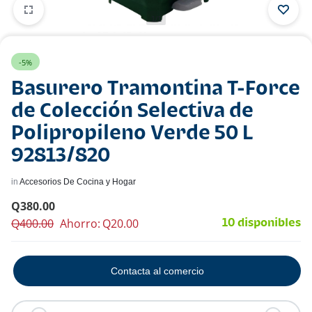
1/1
-5%
Basurero Tramontina T-Force
de Colección Selectiva de
Polipropileno Verde 50 L
92813/820
in
Accesorios De Cocina y Hogar
Q
380.00
Q
400.00
Ahorro:
Q
20.00
10 disponibles
Contacta al comercio