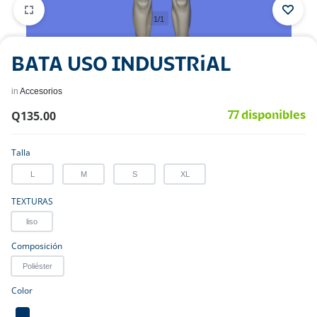
1/1
BATA USO INDUSTRiAL
in
Accesorios
Q
135.00
77 disponibles
Talla
L
M
S
XL
TEXTURAS
liso
Composición
Poliéster
Color