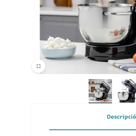
Belleza
Electrónicos y Accesorios
Hogar y Cocina
Moda
Tecnología
Ver más categorías
Descripci