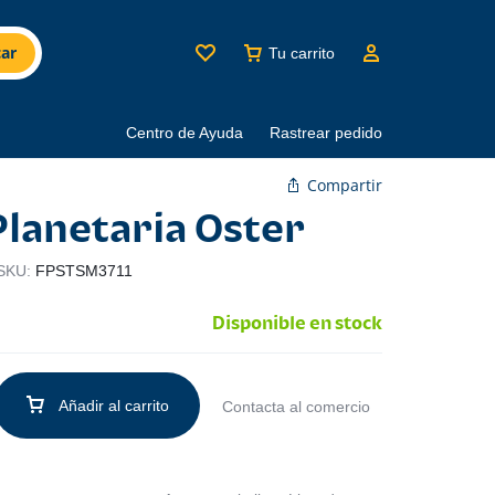
ar
Tu carrito
Centro de Ayuda
Rastrear pedido
Compartir
Planetaria Oster
SKU:
FPSTSM3711
Disponible en stock
Añadir al carrito
Contacta al comercio