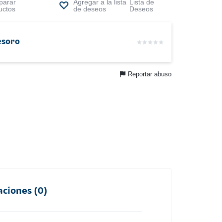
arar
Lista de
uctos
Deseos
esoro
Reportar abuso
aciones (0)