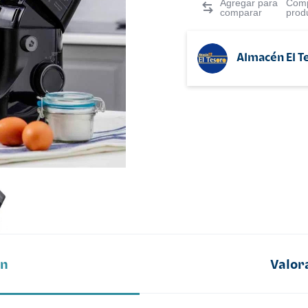
Comp
prod
Almacén El T
ón
Valor