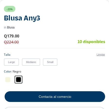
-20%
Blusa Any3
in
Blusa
Q
179.00
Q
224.00
10 disponibles
Talla
Limpiar
Large
Mediano
Small
Color
Negro
Contacta al comercio