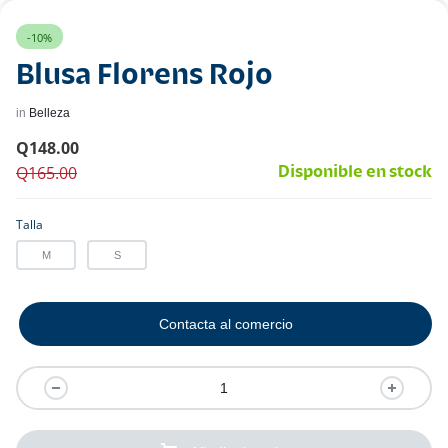
-10%
Blusa Florens Rojo
in
Belleza
Q
148.00
Q
165.00
Disponible en stock
Talla
M
S
Contacta al comercio