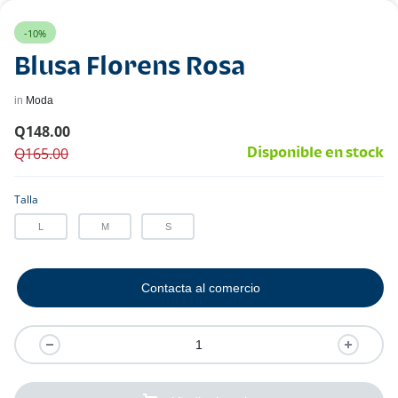
-10%
Blusa Florens Rosa
in
Moda
Q
148.00
Q
165.00
Disponible en stock
Talla
L
M
S
Contacta al comercio