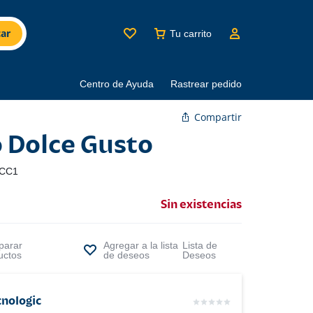
ar
Tu carrito
Centro de Ayuda
Rastrear pedido
Compartir
 Dolce Gusto
CC1
Sin existencias
arar
Lista de
uctos
Deseos
cnologic