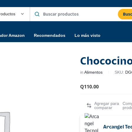
Busc
ador Amazon
Recomendados
Lo más visto
Chococino
in
Alimentos
SKU:
DG
Q
110.00
Comp
prod
Arcangel Te