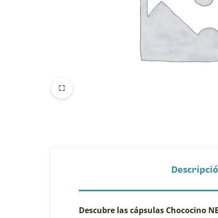
Belleza
Electrónicos y Accesorios
Hogar y Cocina
Moda
Tecnología
Ver más categorías
Descripci
Descubre las cápsulas Chococino NES