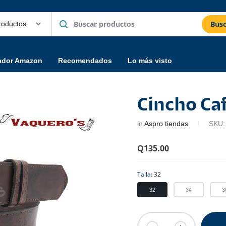
Busc
ador Amazon
Recomendados
Lo más visto
Cincho Ca
in
Aspro tiendas
SKU
Q
135.00
Talla
32
32
34
3