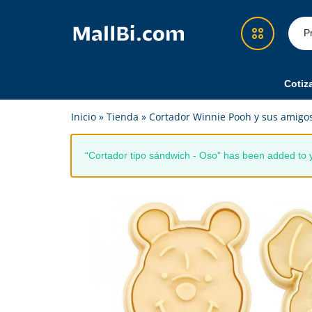
MallBi.com
Compra
-
fácil,
Tienda
segura
Cotiz
en
y
Démosle Guate
Inicio
»
Tienda
»
Cortador Winnie Pooh y sus amigo
Línea
confiable
Guatemala
en
Cotizador Amazon
un
“Cortador tipo sándwich - Oso” has been added to y
solo
Recargas y Superpacks
lugar
Eventos
Feria
Alimentos