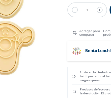
Comp
prod
Bento Lunch 
Envio en la ciudad ca
habil posterior al ha
cargo expreso.
Producto defectuoso 
la devolución: El pro