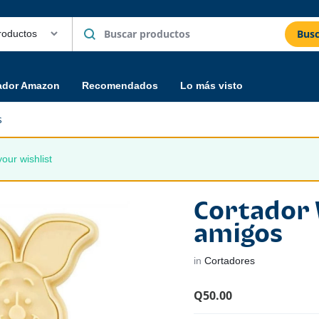
Busc
ador Amazon
Recomendados
Lo más visto
s
our wishlist
Cortador 
amigos
in
Cortadores
Q
50.00