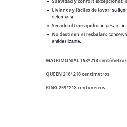
Suavidad y confort excepcional:
l
Livianos y fáciles de lavar:
su lige
deformarse.
Secado ultrarrápido:
no pesan, no 
No destiñen ni resbalan:
conserva
antideslizante.
MATRIMONIAL
193*218 centímetros
QUEEN
218*218 centímetros
KING
259*218 centímetros