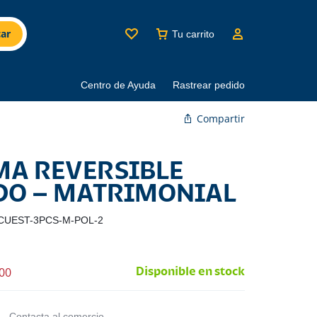
ar
Tu carrito
Centro de Ayuda
Rastrear pedido
Compartir
A REVERSIBLE
DO – MATRIMONIAL
CUEST-3PCS-M-POL-2
00
Disponible en stock
Contacta al comercio