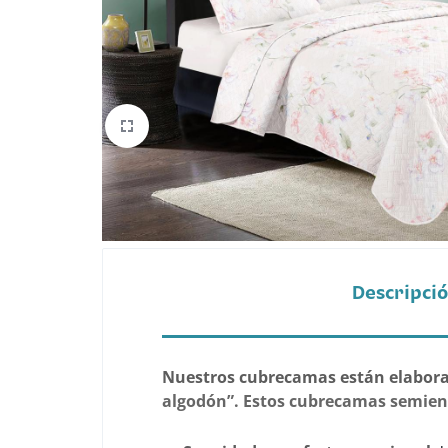
Belleza
Electrónicos y Accesorios
Hogar y Cocina
Moda
Tecnología
Ver más categorías
Descripci
Nuestros cubrecamas están elaborad
algodón”. Estos cubrecamas semieng