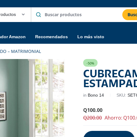
Busc
ador Amazon
Recomendados
Lo más visto
ADO – MATRIMONIAL
-50%
CUBRECAM
ESTAMPA
in
Bono 14
SKU:
SET
Q
100.00
Q
200.00
Ahorro:
Q
100.