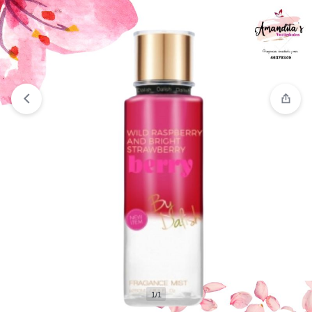
Ver lista de deseos
“#Double Mist Berry” has been added
to your wishlist
1/1