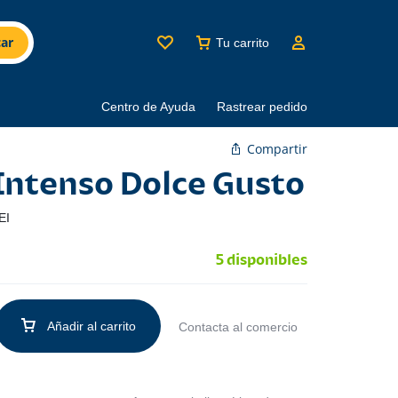
ar
Tu carrito
Centro de Ayuda
Rastrear pedido
Compartir
Intenso Dolce Gusto
EI
5 disponibles
Añadir al carrito
Contacta al comercio