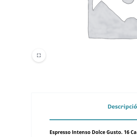
Belleza
Electrónicos y Accesorios
Hogar y Cocina
Moda
Tecnología
Ver más categorías
Descripci
Espresso Intenso Dolce Gusto. 16 C