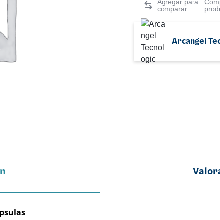
Comp
prod
Arcangel Te
ón
Valor
apsulas