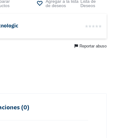
arar
Lista de
uctos
Deseos
cnologic
Reportar abuso
aciones (0)