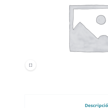
Belleza
Electrónicos y Accesorios
Hogar y Cocina
Moda
Tecnología
Ver más categorías
Descripci