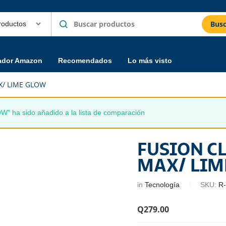
Busc
ador Amazon
Recomendados
Lo más visto
X/ LIME GLOW
a sido añadido a la lista de comparación
FUSION C
MAX/ LIM
in
Tecnología
SKU:
R
Q
279.00