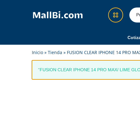
MallBi.com
Compra
-
fácil,
Tienda
segura
Cotiz
en
y
Démosle Guate
Inicio
»
Tienda
»
FUSION CLEAR IPHONE 14 PRO MA
Línea
confiable
Guatemala
en
Cotizador Amazon
un
“FUSION CLEAR IPHONE 14 PRO MAX/ LIME GLOW” h
solo
Recargas y Superpacks
lugar
Eventos
Feria
Alimentos