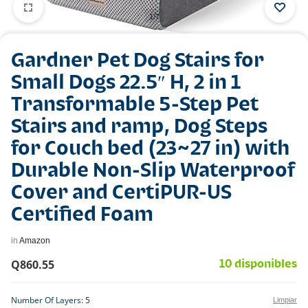
1/7
Gardner Pet Dog Stairs for
Small Dogs 22.5″ H, 2 in 1
Transformable 5-Step Pet
Stairs and ramp, Dog Steps
for Couch bed (23~27 in) with
Durable Non-Slip Waterproof
Cover and CertiPUR-US
Certified Foam
in
Amazon
Q
860.55
10 disponibles
Number Of Layers
5
Limpiar