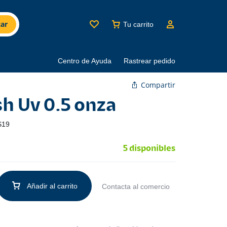
ar
Tu carrito
Centro de Ayuda
Rastrear pedido
Compartir
sh Uv 0.5 onza
S19
5 disponibles
Añadir al carrito
Contacta al comercio