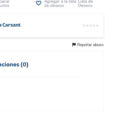
arar
Lista de
uctos
Deseos
a Carsant
Reportar abuso
aciones (0)