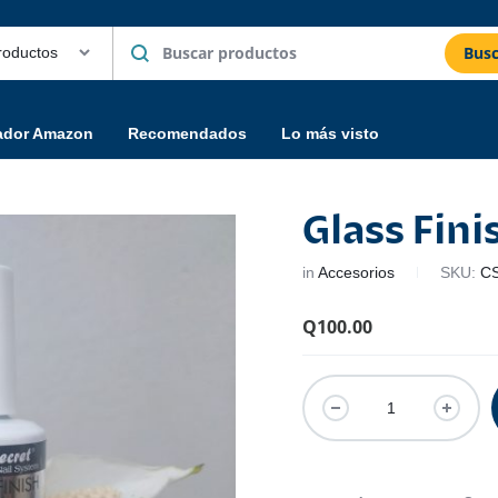
Busc
ador Amazon
Recomendados
Lo más visto
Glass Fini
in
Accesorios
SKU:
C
Q
100.00