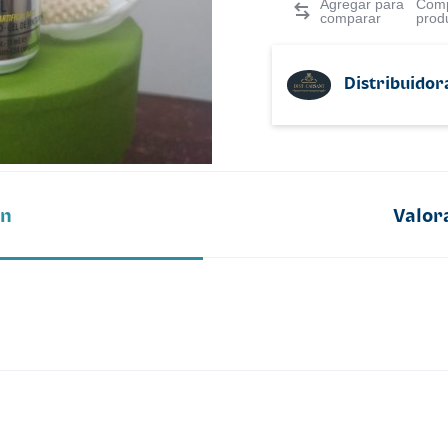
Comp
prod
Distribuidor
ón
Valor