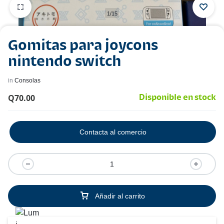
1/15
Gomitas para joycons
nintendo switch
in
Consolas
Q
70.00
Disponible en stock
Contacta al comercio
Añadir al carrito