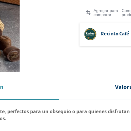
Comp
prod
Recinto Café
ón
Valor
te, perfectos para un obsequio o para quienes disfrutan 
os.