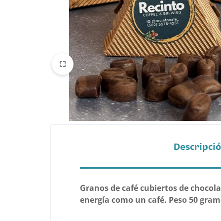
Belleza
Electrónicos y Accesorios
Hogar y Cocina
Moda
Tecnología
Ver más categorías
Descripci
Granos de café cubiertos de chocola
energía como un café. Peso 50 gram