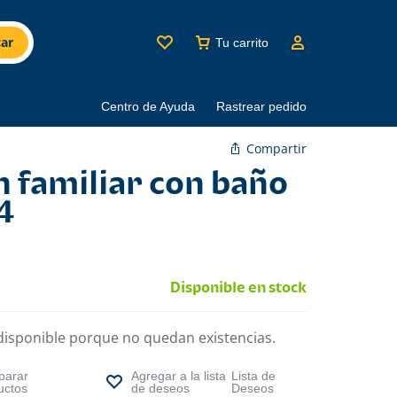
ar
Tu carrito
Centro de Ayuda
Rastrear pedido
Compartir
n familiar con baño
4
Disponible en stock
disponible porque no quedan existencias.
arar
Lista de
uctos
Deseos