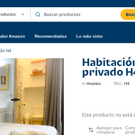
Busc
ador Amazon
Recomendados
Lo más visto
ado H4
Habitació
privado H
in
Hoteles
SKU:
H4
Este producto no está 
Comp
prod