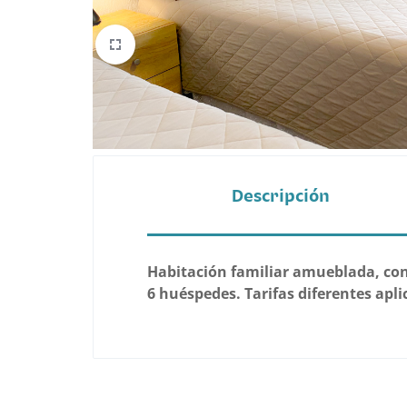
Belleza
Electrónicos y Accesorios
Hogar y Cocina
Moda
Descripción
Tecnología
Ver más categorías
Habitación familiar amueblada, con
6 huéspedes. Tarifas diferentes apli