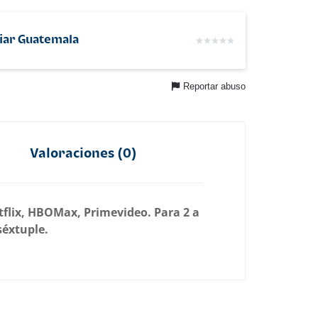
iar Guatemala
Reportar abuso
Valoraciones (0)
tflix, HBOMax, Primevideo. Para 2 a
séxtuple.