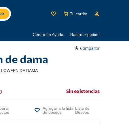
ar
Tu carrito
Centro de Ayuda
Rastrear pedido
Compartir
n de dama
LLOWEEN DE DAMA
0
Sin existencias
arar
Lista de
uctos
Deseos