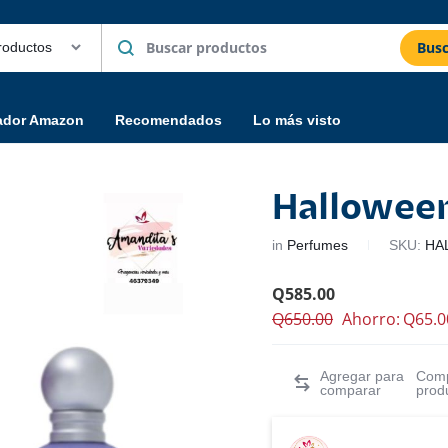
Busc
ador Amazon
Recomendados
Lo más visto
Hallowee
in
Perfumes
SKU:
HA
Q
585.00
Q
650.00
Ahorro:
Q
65.0
Comp
prod