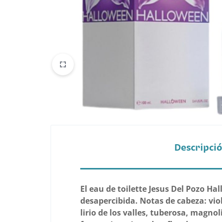
Belleza
Electrónicos y Accesorios
Hogar y Cocina
Moda
Tecnología
Ver más categorías
Descripci
El eau de toilette Jesus Del Pozo 
desapercibida. Notas de cabeza: vio
lirio de los valles, tuberosa, magn