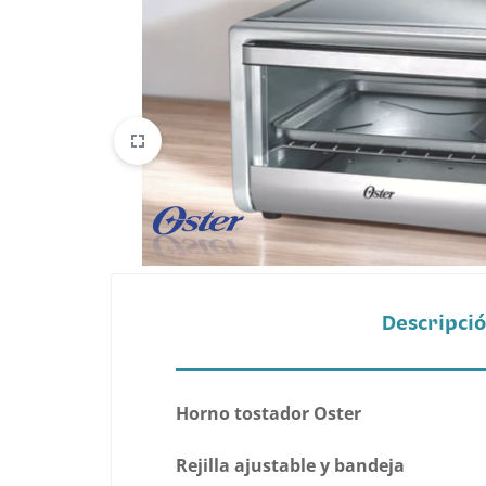
Belleza
Electrónicos y Accesorios
Hogar y Cocina
Moda
Tecnología
Ver más categorías
Descripci
Horno tostador Oster
Rejilla ajustable y bandeja