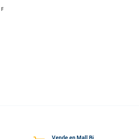
 F
Vende en Mall Bi