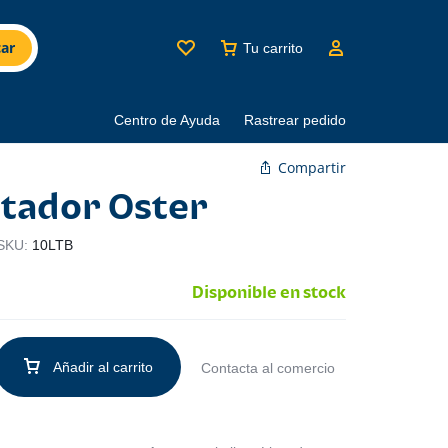
ar
Tu carrito
Centro de Ayuda
Rastrear pedido
Compartir
tador Oster
SKU:
10LTB
Disponible en stock
Añadir al carrito
Contacta al comercio