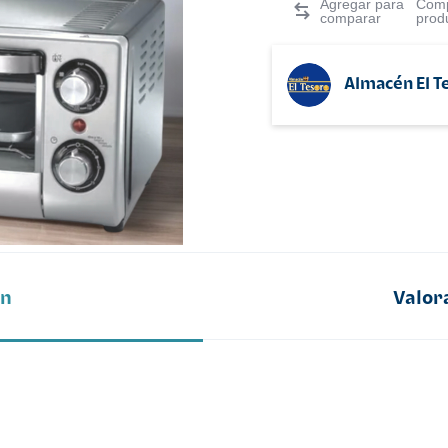
Comp
prod
Almacén El T
ón
Valor