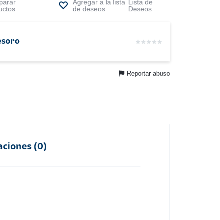
arar
Lista de
uctos
Deseos
esoro
Reportar abuso
aciones (0)