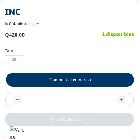
INC
in
Calzado de mujer
Q
420.00
1 disponibles
Talla
38
Contacta al comercio
Añadir al carrito