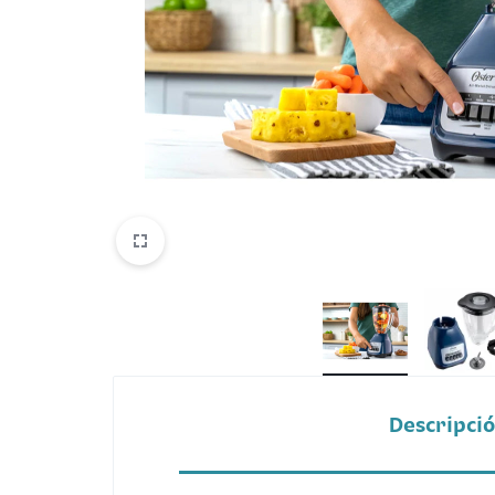
Belleza
Electrónicos y Accesorios
Hogar y Cocina
Moda
Tecnología
Ver más categorías
Descripci