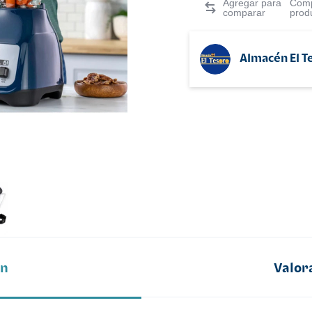
Comp
prod
Almacén El T
ón
Valor