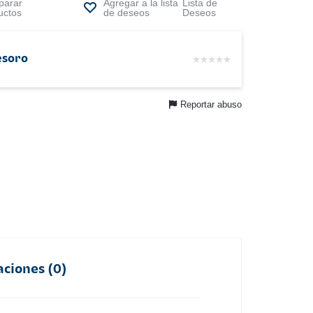
arar
Lista de
uctos
Deseos
esoro
Reportar abuso
aciones (0)