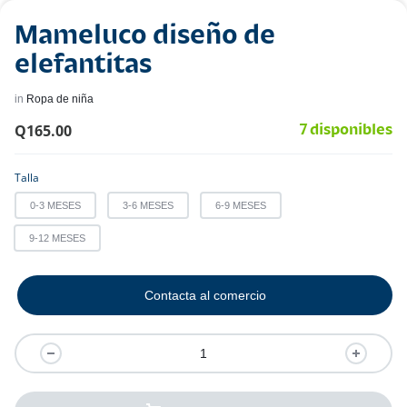
Mameluco diseño de
elefantitas
in
Ropa de niña
Q
165.00
7 disponibles
Talla
0-3 MESES
3-6 MESES
6-9 MESES
9-12 MESES
Contacta al comercio