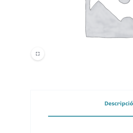
Belleza
Electrónicos y Accesorios
Hogar y Cocina
Moda
Tecnología
Ver más categorías
Descripci