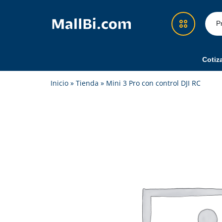
MallBi.com
Compra
-
fácil,
Tienda
segura
Cotiz
en
y
Démosle Guate
Inicio
»
Tienda
»
Mini 3 Pro con control DJI RC
Línea
confiable
Guatemala
en
Cotizador Amazon
un
solo
Recargas y Superpacks
lugar
Eventos
Feria
Alimentos