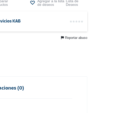
arar
Lista de
uctos
Deseos
vicios KAB
Reportar abuso
aciones (0)