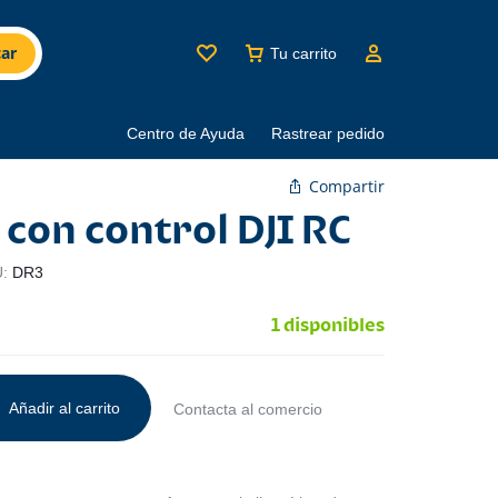
ar
Tu carrito
Centro de Ayuda
Rastrear pedido
Compartir
 con control DJI RC
U:
DR3
1 disponibles
Añadir al carrito
Contacta al comercio