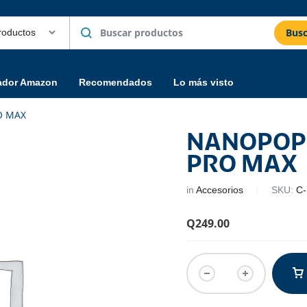
Busc
ador Amazon
Recomendados
Lo más visto
O MAX
NANOPOP 
PRO MAX
in
Accesorios
SKU:
C
Q
249.00