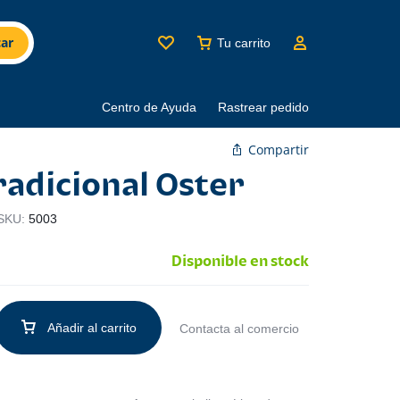
ar
Tu carrito
Centro de Ayuda
Rastrear pedido
Compartir
radicional Oster
SKU:
5003
Disponible en stock
Añadir al carrito
Contacta al comercio