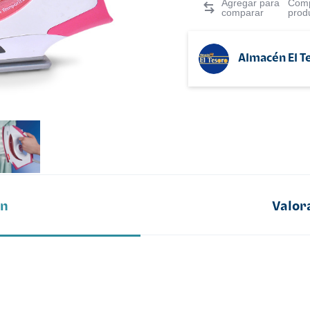
Comp
prod
Almacén El T
ón
Valor