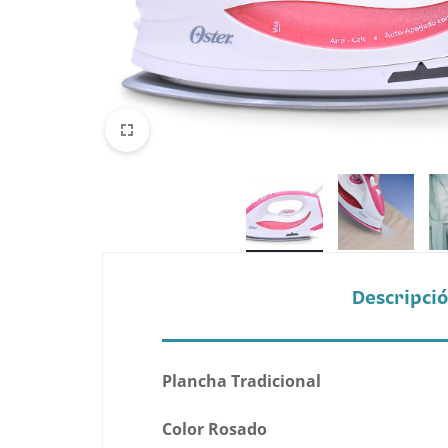
Belleza
Electrónicos y Accesorios
Hogar y Cocina
Moda
Tecnología
Ver más categorías
Descripci
Plancha Tradicional
Color Rosado