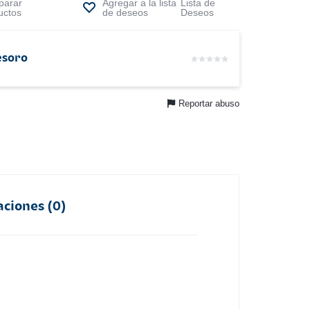
arar
Lista de
uctos
Deseos
esoro
Reportar abuso
aciones (0)