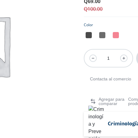
Q
69.00
Q
100.00
Color
Contacta al comercio
Comp
prod
Criminologí