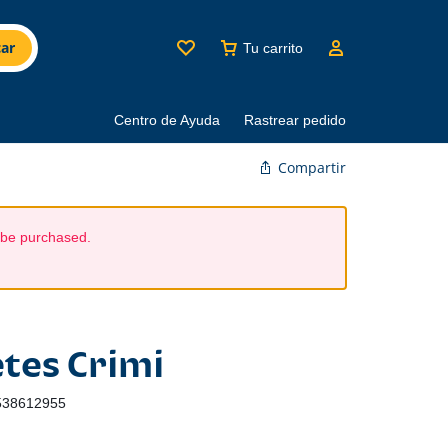
ar
Tu carrito
Centro de Ayuda
Rastrear pedido
Compartir
 be purchased.
etes Crimi
538612955