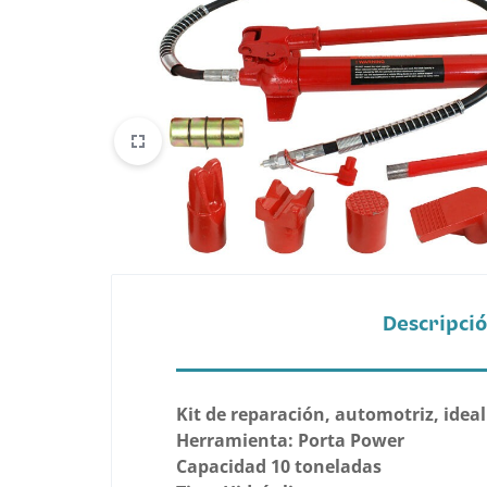
Belleza
Electrónicos y Accesorios
Hogar y Cocina
Moda
Tecnología
Ver más categorías
Descripci
Kit de reparación, automotriz, idea
Herramienta: Porta Power
Capacidad 10 toneladas