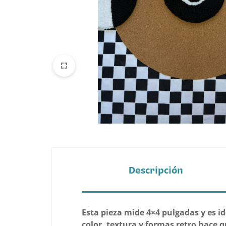
Belleza
Electrónicos y Accesorios
Hogar y Cocina
Moda
Tecnología
Ver más categorías
Descripción
Esta pieza mide 4×4 pulgadas y es id
color, textura y formas retro hace