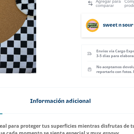
Comp
prod
sweet n sour
Envíos vía Cargo Expr
3-5 días para elabora
No aceptamos devoluc
reportarlo con fotos.
Información adicional
eal para proteger tus superficies mientras disfrutas de t
 que cada momento se sienta especial y muy
groovy
.