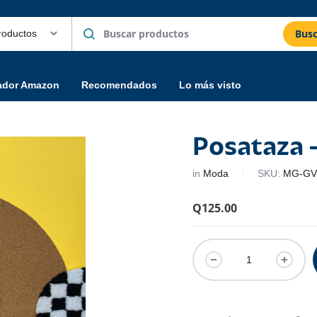
Busc
ador Amazon
Recomendados
Lo más visto
Posataza –
in
Moda
SKU:
MG-GV
Q
125.00