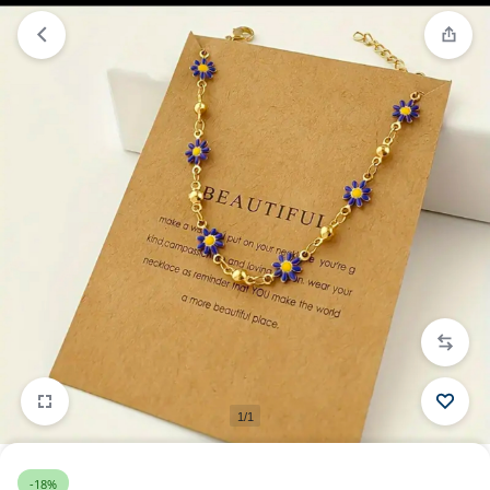
1/1
-18%