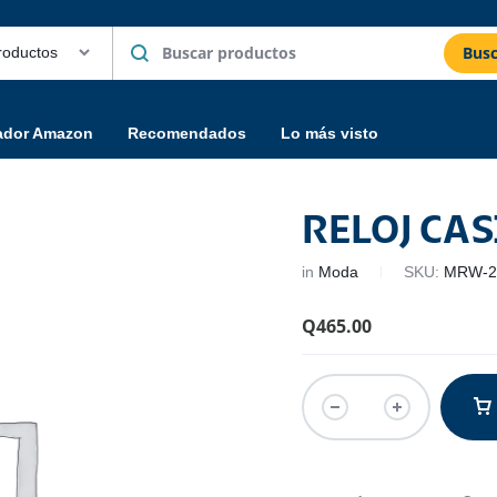
Busc
ador Amazon
Recomendados
Lo más visto
RELOJ CA
in
Moda
SKU:
MRW-2
Q
465.00