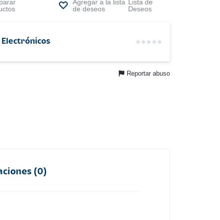
arar
Lista de
uctos
Deseos
 Electrónicos
Reportar abuso
aciones (0)