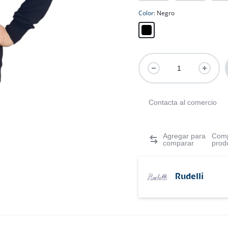
Color
Negro
Contacta al comercio
Comp
prod
Rudelli