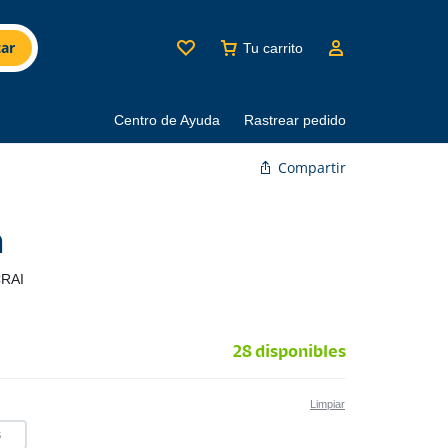
ar
Tu carrito
Centro de Ayuda
Rastrear pedido
Compartir
a
RAI
28 disponibles
Limpiar
S