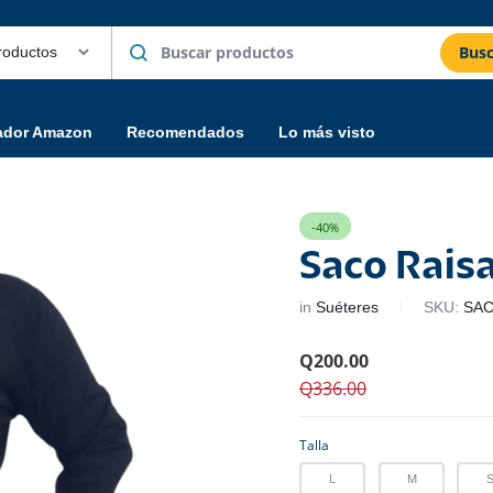
Busc
ador Amazon
Recomendados
Lo más visto
-40%
Saco Rais
in
Suéteres
SKU:
SAC
Q
200.00
Q
336.00
Talla
L
M