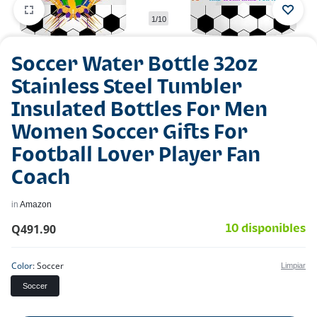
1/10
Soccer Water Bottle 32oz
Stainless Steel Tumbler
Insulated Bottles For Men
Women Soccer Gifts For
Football Lover Player Fan
Coach
in
Amazon
Q
491.90
10 disponibles
Color
Soccer
Limpiar
Soccer