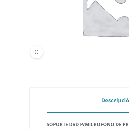
Belleza
Electrónicos y Accesorios
Hogar y Cocina
Moda
Tecnología
Ver más categorías
Descripci
SOPORTE DVD P/MICROFONO DE P