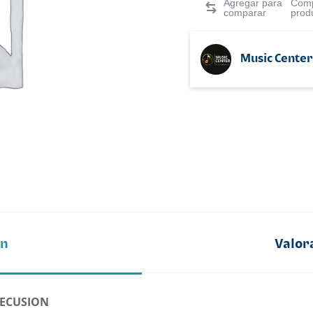
Comp
prod
Music Center
ón
Valor
RECUSION