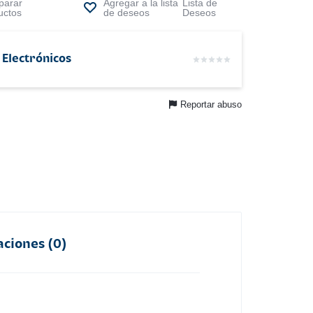
arar
Lista de
uctos
Deseos
 Electrónicos
Reportar abuso
aciones (0)