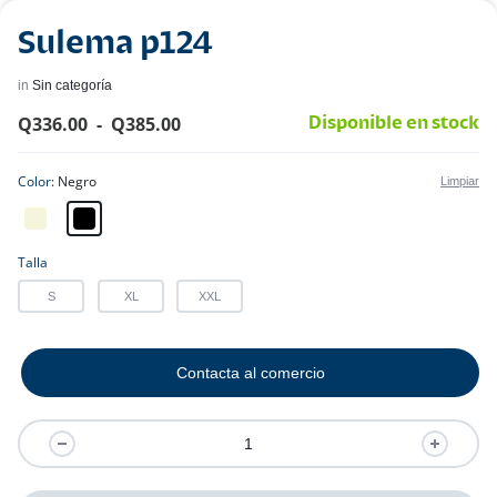
Sulema p124
in
Sin categoría
Q
336.00
-
Q
385.00
Disponible en stock
Color
Negro
Limpiar
Talla
S
XL
XXL
Contacta al comercio