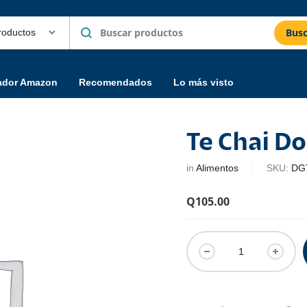
Busc
ador Amazon
Recomendados
Lo más visto
Te Chai D
in
Alimentos
SKU:
DG
Q
105.00