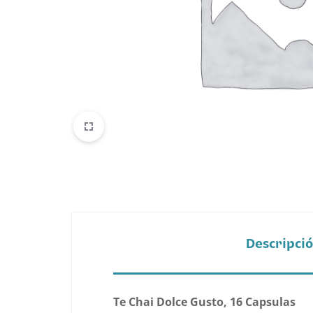
Belleza
Electrónicos y Accesorios
Hogar y Cocina
Moda
Tecnología
Ver más categorías
Descripci
Te Chai Dolce Gusto, 16 Capsulas