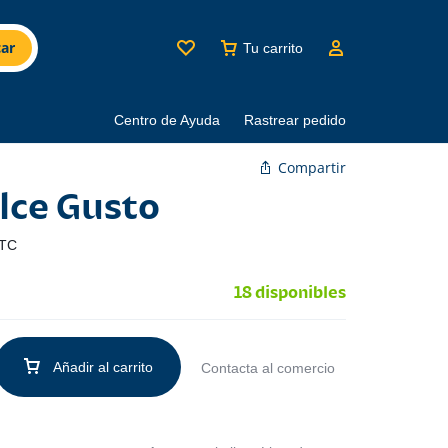
ar
Tu carrito
Centro de Ayuda
Rastrear pedido
Compartir
olce Gusto
TC
18 disponibles
Añadir al carrito
Contacta al comercio