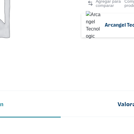
Comp
prod
Arcangel Te
ón
Valor