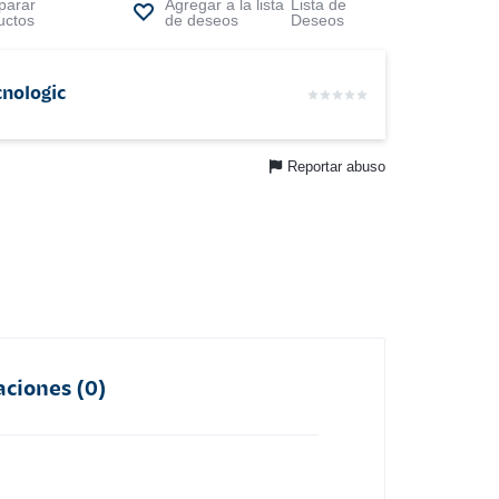
arar
Lista de
uctos
Deseos
cnologic
Reportar abuso
aciones (0)